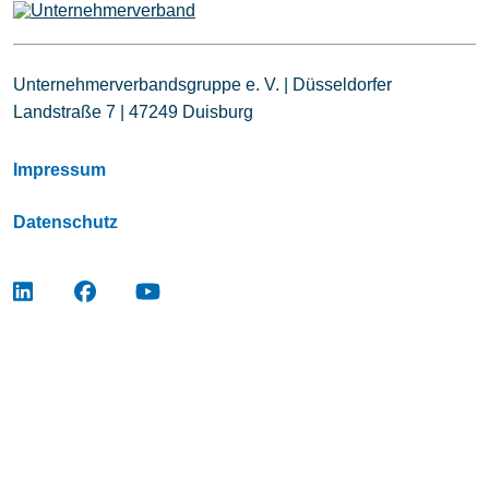
Unternehmerverbandsgruppe e. V. | Düsseldorfer
Landstraße 7 | 47249 Duisburg
Leistungen
Impressum
Mitglieder
Datenschutz
[uv]campus | Seminare
News & Termine
Verband