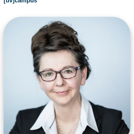
[uv]campus