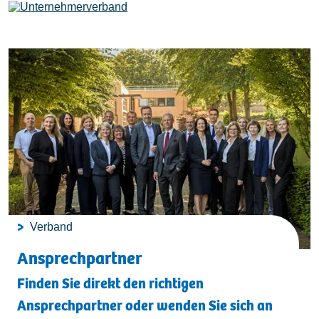
Leistungen
Mitglieder
[uv]campus | Seminare
Verband
News & Termine
Ansprechpartner
Finden Sie direkt den richtigen
Verband
Ansprechpartner oder wenden Sie sich an