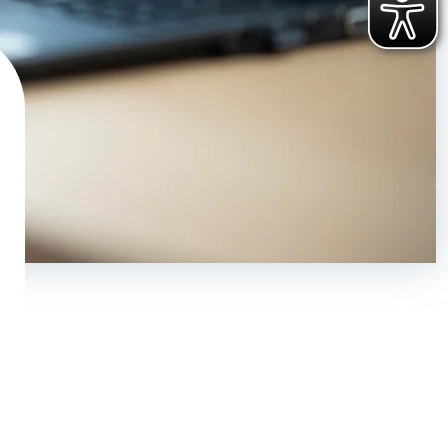
Haben Sie ihr Passwort vergessen?
Klicken Sie hier
, um ein neues zu
vergeben.
Sie haben noch keinen Account?
Hier können Sie sich registrieren
.