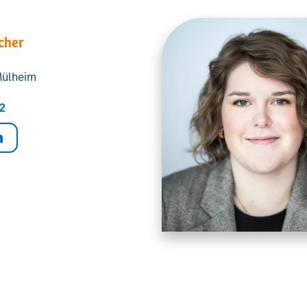
cher
Mülheim
2