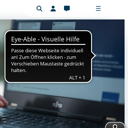
Benutzeranmeldung
Mitgliederbereich
Bitte füllen Sie das Formular aus, um
sich anzumelden.
E-Mail-Adresse
Passwort