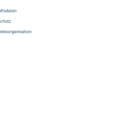
aftsdaten
schutz
riebsorganisation