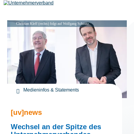
Christian Kleff (rechts) folgt auf Wolfgang Schmitz.
Leistungen
Mitglieder
[uv]campus | Seminare
Medieninfos & Statements
News & Termine
[uv]news
Verband
Wechsel an der Spitze des