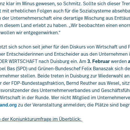
nz klar im Minus gewesen, so Schmitz. Sollte sich dieser Tren
 mit erheblichen Folgen auch für die Sozialsysteme absehbar
 in der Unternehmerschaft eine derartige Mischung aus Enttä
k in diesem Land erlebt zu haben. „Wir beobachten einen eno
 wollen wir entgegenwirken.“
t sich schon seit jeher für den Diskurs von Wirtschaft und Po
her Entscheiderinnen und Entscheider aus den Unternehmen i
 DER WIRTSCHAFT nach Duisburg ein. Am
werden
3. Februar
el Bas (SPD) und Grünen-Bundeschef Felix Banaszak sich de
nehmer stellen. Beide treten in Duisburg zur Wiederwahl an
r der FDP-Bundestagsfraktion, Bernd Reuther aus Wesel, sitz
dsvorsitzender des Unternehmerverbandes und Geschäftsführ
Wirtschaft in der Runde. Wer nicht Mitglied im Unternehmerve
zu der Veranstaltung anmelden; die Plätze sind begr
band.org
e der Konjunkturumfrage im Überblick: