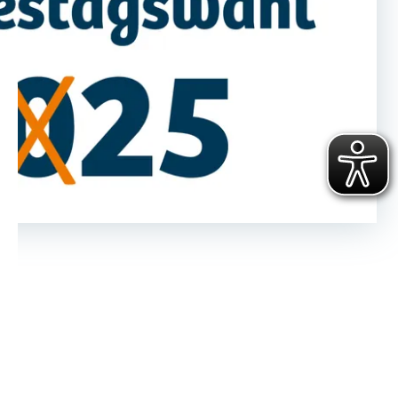
Haben Sie ihr Passwort vergessen?
Klicken Sie hier
, um ein neues zu
vergeben.
Sie haben noch keinen Account?
Hier können Sie sich registrieren
.