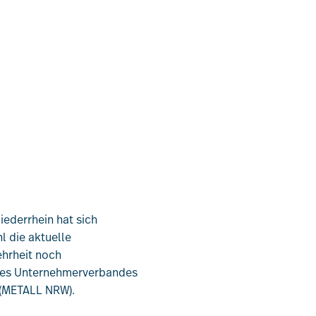
iederrhein hat sich
l die aktuelle
ehrheit noch
e des Unternehmerverbandes
n (METALL NRW).