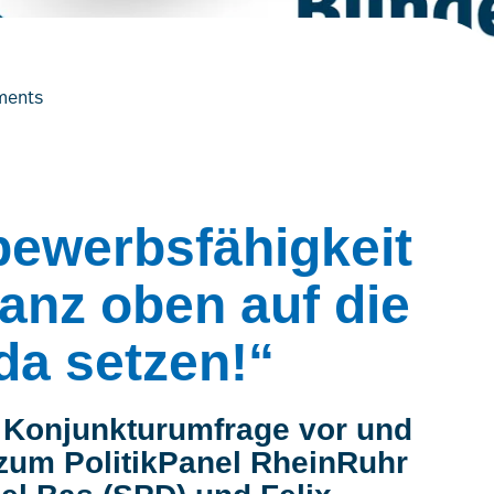
ments
ewerbsfähigkeit
anz oben auf die
da setzen!“
 Konjunkturumfrage vor und
t zum PolitikPanel RheinRuhr