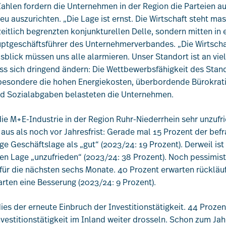
hlen fordern die Unternehmen in der Region die Parteien auf,
 auszurichten. „Die Lage ist ernst. Die Wirtschaft steht ma
 zeitlich begrenzten konjunkturellen Delle, sondern mitten in e
uptgeschäftsführer des Unternehmerverbandes. „Die Wirtsch
blick müssen uns alle alarmieren. Unser Standort ist an vie
s sich dringend ändern: Die Wettbewerbsfähigkeit des Stan
sbesondere die hohen Energiekosten, überbordende Bürokrati
nd Sozialabgaben belasteten die Unternehmen.
 die M+E-Industrie in der Region Ruhr-Niederrhein sehr unzufri
r aus als noch vor Jahresfrist: Gerade mal 15 Prozent der b
e Geschäftslage als „gut“ (2023/24: 19 Prozent). Derweil ist 
len Lage „unzufrieden“ (2023/24: 38 Prozent). Noch pessimist
für die nächsten sechs Monate. 40 Prozent erwarten rückläu
arten eine Besserung (2023/24: 9 Prozent).
es der erneute Einbruch der Investitionstätigkeit. 44 Prozen
vestitionstätigkeit im Inland weiter drosseln. Schon zum Ja