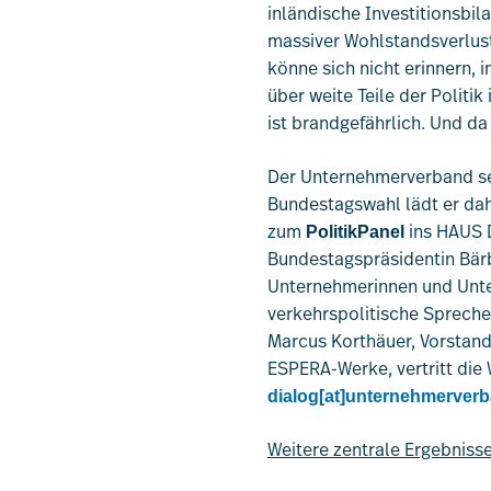
inländische Investitionsbila
massiver Wohlstandsverlust
könne sich nicht erinnern,
über weite Teile der Politi
ist brandgefährlich. Und da
Der Unternehmerverband setz
Bundestagswahl lädt er da
zum
ins HAUS
PolitikPanel
Bundestagspräsidentin Bärb
Unternehmerinnen und Unter
verkehrspolitische Spreche
Marcus Korthäuer, Vorstan
ESPERA-Werke, vertritt die 
dialog[at]unternehmerver
Weitere zentrale Ergebniss