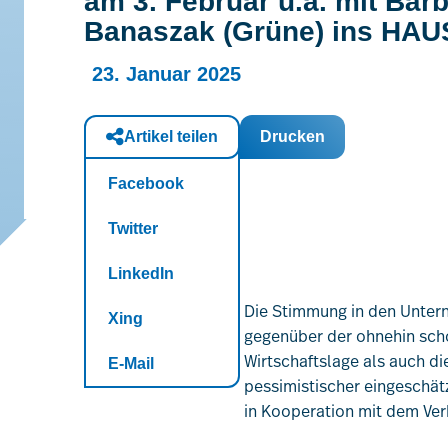
am 3. Februar u.a. mit Bär
Banaszak (Grüne) ins H
23. Januar 2025
Artikel teilen
Drucken
Facebook
Twitter
LinkedIn
Die Stimmung in den Untern
Xing
gegenüber der ohnehin scho
Wirtschaftslage als auch d
E-Mail
pessimistischer eingeschät
in Kooperation mit dem Ver