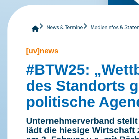
News & Termine
Medieninfos & State
[uv]news
#BTW25: „Wettb
des Standorts g
politische Agen
Unternehmerverband stellt
lädt die hiesige Wirtschaf