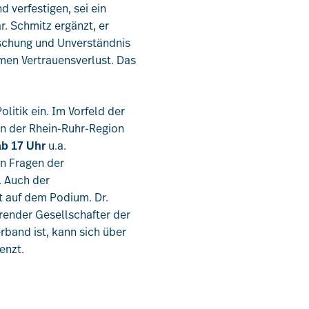
Leistungen
d verfestigen, sei ein
. Schmitz ergänzt, er
uschung und Unverständnis
Mitglieder
rmen Vertrauensverlust. Das
[uv]campus | Seminare
litik ein. Im Vorfeld der
n der Rhein-Ruhr-Region
u.a.
ab 17 Uhr
News & Termine
n Fragen der
. Auch der
Verband
t auf dem Podium. Dr.
ender Gesellschafter der
rband ist, kann sich über
Kontakt
enzt.