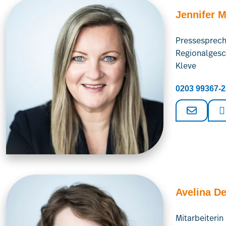
Jennifer 
Pressesprech
Regionalgesc
Kleve
0203 99367-2
Avelina De
Mitarbeiteri