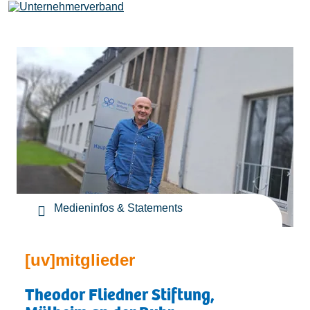
Leistungen
Mitglieder
[uv]campus | Seminare
Medieninfos & Statements
News & Termine
[uv]mitglieder
Verband
Theodor Fliedner Stiftung,