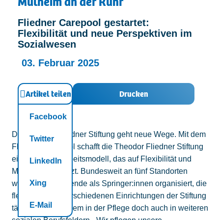
Mülheim an der Ruhr
Kontakt
Fliedner Carepool gestartet:
Flexibilität und neue Perspektiven im
Sozialwesen
03. Februar 2025
Artikel teilen
Drucken
Facebook
Die Theodor Fliedner Stiftung geht neue Wege. Mit dem
Twitter
Fliedner Carepool schafft die Theodor Fliedner Stiftung
ein modernes Arbeitsmodell, das auf Flexibilität und
LinkedIn
Mitgestaltung setzt. Bundesweit an fünf Standorten
Xing
werden Mitarbeitende als Springer:innen organisiert, die
flexibel in den verschiedenen Einrichtungen der Stiftung
E-Mail
tätig sind – vor allem in der Pflege doch auch in weiteren