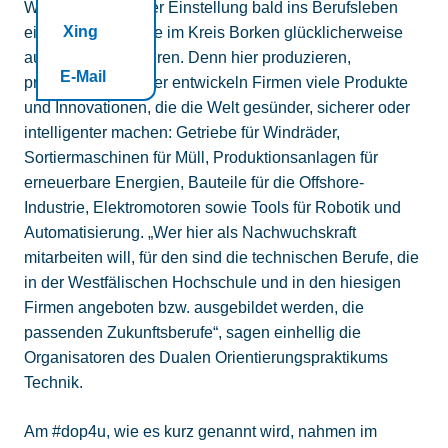
Wenn sie mit dieser Einstellung bald ins Berufsleben
Xing
eintreten, treffen sie im Kreis Borken glücklicherweise
auf viele offene Ohren. Denn hier produzieren,
E-Mail
programmieren oder entwickeln Firmen viele Produkte
und Innovationen, die die Welt gesünder, sicherer oder
intelligenter machen: Getriebe für Windräder,
Sortiermaschinen für Müll, Produktionsanlagen für
erneuerbare Energien, Bauteile für die Offshore-
Industrie, Elektromotoren sowie Tools für Robotik und
Automatisierung. „Wer hier als Nachwuchskraft
mitarbeiten will, für den sind die technischen Berufe, die
in der Westfälischen Hochschule und in den hiesigen
Firmen angeboten bzw. ausgebildet werden, die
passenden Zukunftsberufe“, sagen einhellig die
Organisatoren des Dualen Orientierungspraktikums
Technik.
Am #dop4u, wie es kurz genannt wird, nahmen im