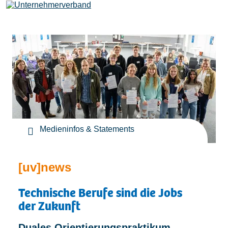
Leistungen
Mitglieder
[uv]campus | Seminare
Medieninfos & Statements
News & Termine
[uv]news
Technische Berufe sind die Jobs
der Zukunft
Verband
Duales Orientierungspraktikum