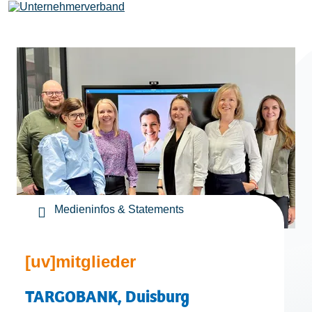
Leistungen
Mitglieder
[uv]campus | Seminare
Medieninfos & Statements
News & Termine
[uv]mitglieder
Verband
TARGOBANK, Duisburg