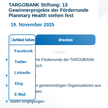
TARGOBANK Stiftung: 13
Kontakt
Gewinnerprojekte der Förderrunde
Planetary Health stehen fest
19. November 2025
Artikel teilen
Drucken
Facebook
Zweite öffentliche Förderrunde der TARGOBANK
Twitter
Stiftung erfolgreich
LinkedIn
abgeschlossen
Xing
187 Anträge von gemeinnützigen Organisationen aus
15 Bundesländern
E-Mail
waren eingegangen