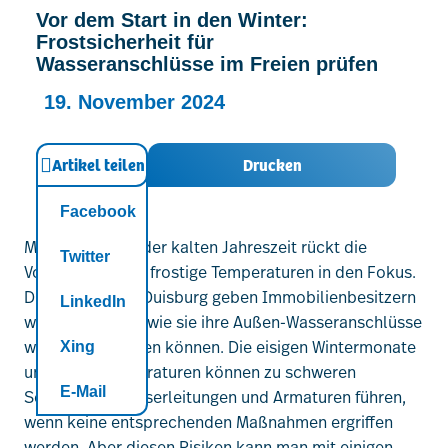
Vor dem Start in den Winter:
Kontakt
Frostsicherheit für
Wasseranschlüsse im Freien prüfen
19. November 2024
Artikel teilen
Drucken
Facebook
Mit dem Beginn der kalten Jahreszeit rückt die
Twitter
Vorbereitung auf frostige Temperaturen in den Fokus.
Die Stadtwerke Duisburg geben Immobilienbesitzern
LinkedIn
wertvolle Tipps, wie sie ihre Außen-Wasseranschlüsse
winterfest machen können. Die eisigen Wintermonate
Xing
und Minustemperaturen können zu schweren
E-Mail
Schäden an Wasserleitungen und Armaturen führen,
wenn keine entsprechenden Maßnahmen ergriffen
werden. Aber diesen Risiken kann man mit einigen