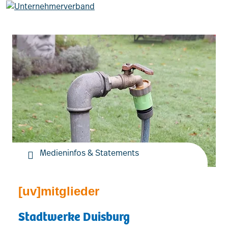
Leistungen
Mitglieder
[uv]campus | Seminare
Medieninfos & Statements
News & Termine
[uv]mitglieder
Verband
Stadtwerke Duisburg