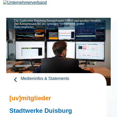
Die Stadtwerke Duisburg Energiehandel GmbH und terralayr bündeln
ihre Kompetenzen bei der optimalen Vermarktung großer
Batteriespeicher.
Leistungen
Mitglieder
[uv]campus | Seminare
Medieninfos & Statements
News & Termine
[uv]mitglieder
Verband
Stadtwerke Duisburg