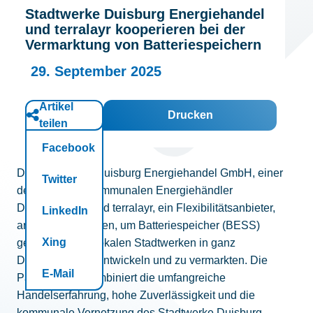
Stadtwerke Duisburg Energiehandel
Kontakt
und terralayr kooperieren bei der
Vermarktung von Batteriespeichern
29. September 2025
Artikel
Drucken
teilen
Facebook
Die Stadtwerke Duisburg Energiehandel GmbH, einer
Twitter
der führenden kommunalen Energiehändler
Deutschlands, und terralayr, ein Flexibilitätsanbieter,
LinkedIn
arbeiten zusammen, um Batteriespeicher (BESS)
Xing
gemeinsam mit lokalen Stadtwerken in ganz
Deutschland zu entwickeln und zu vermarkten. Die
E-Mail
Partnerschaft kombiniert die umfangreiche
Handelserfahrung, hohe Zuverlässigkeit und die
kommunale Vernetzung des Stadtwerke Duisburg