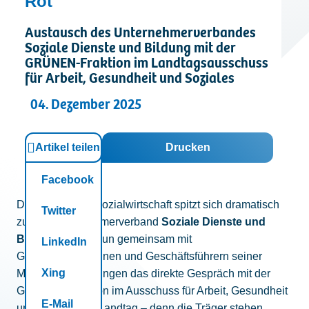
Rot
Kontakt
Austausch des Unternehmerverbandes
Soziale Dienste und Bildung mit der
GRÜNEN-Fraktion im Landtagsausschuss
für Arbeit, Gesundheit und Soziales
04. Dezember 2025
Artikel teilen
Drucken
Facebook
Die Lage in der Sozialwirtschaft spitzt sich dramatisch
Twitter
zu. Der Unternehmerverband
Soziale Dienste und
Bildung
suchte nun gemeinsam mit
LinkedIn
Geschäftsführerinnen und Geschäftsführern seiner
Xing
Mitgliedseinrichtungen das direkte Gespräch mit der
GRÜNEN-Fraktion im Ausschuss für Arbeit, Gesundheit
E-Mail
und Soziales im Landtag – denn die Träger stehen