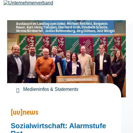
Austausch im Landtag (von links): Michael Reichelt, Benjamin
Rauer, Karl-Heinz Theußen, Eberhard Gröh, Elisabeth Schulte,
Verena Birnbacher, Justus Behmenburg, Jörg Olthues, Jule Wenzel
Leistungen
Mitglieder
[uv]campus | Seminare
Medieninfos & Statements
News & Termine
[uv]news
Verband
Sozialwirtschaft: Alarmstufe