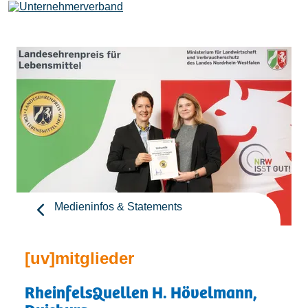
Leistungen
Mitglieder
[uv]campus | Seminare
Medieninfos & Statements
News & Termine
[uv]mitglieder
Verband
RheinfelsQuellen H. Hövelmann,