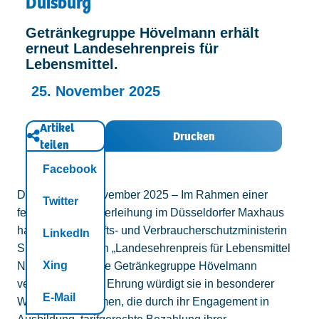
Duisburg
Kontakt
Getränkegruppe Hövelmann erhält
erneut Landesehrenpreis für
Lebensmittel.
25. November 2025
Artikel
Drucken
teilen
Facebook
Duisburg, 25. November 2025 – Im Rahmen einer
Twitter
feierlichen Preisverleihung im Düsseldorfer Maxhaus
hat Landwirtschafts- und Verbraucherschutzministerin
LinkedIn
Silke Gorißen den „Landesehrenpreis für Lebensmittel
Xing
NRW 2025“ an die Getränkegruppe Hövelmann
verliehen. Mit der Ehrung würdigt sie in besonderer
E-Mail
Weise Unternehmen, die durch ihr Engagement in