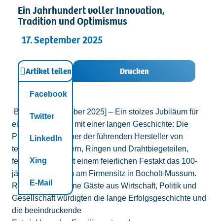
Ein Jahrhundert voller Innovation,
Kontakt
Tradition und Optimismus
17. September 2025
Artikel teilen
Drucken
Facebook
Bocholt, [September 2025] – Ein stolzes Jubiläum für
Twitter
ein Unternehmen mit einer langen Geschichte: Die
Pieron GmbH, einer der führenden Hersteller von
LinkedIn
technischen Federn, Ringen und Drahtbiegeteilen,
Xing
feierte kürzlich mit einem feierlichen Festakt das 100-
jähriges Jubiläum am Firmensitz in Bocholt-Mussum.
E-Mail
Rund 170 geladene Gäste aus Wirtschaft, Politik und
Gesellschaft würdigten die lange Erfolgsgeschichte und
die beeindruckende