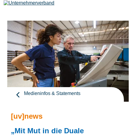
Leistungen
Mitglieder
[uv]campus | Seminare
Medieninfos & Statements
News & Termine
[uv]news
Verband
„Mit Mut in die Duale