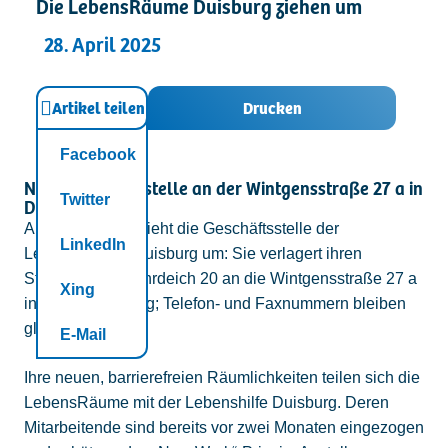
Die LebensRäume Duisburg ziehen um
Kontakt
28. April 2025
Artikel teilen
Drucken
Facebook
Neue Geschäftsstelle an der Wintgensstraße 27 a in
Twitter
Duissern
Am 2. Mai 2025 zieht die Geschäftsstelle der
LinkedIn
LebensRäume Duisburg um: Sie verlagert ihren
Standort vom Ruhrdeich 20 an die Wintgensstraße 27 a
Xing
in 47058 Duisburg; Telefon- und Faxnummern bleiben
gleich.
E-Mail
Ihre neuen, barrierefreien Räumlichkeiten teilen sich die
LebensRäume mit der Lebenshilfe Duisburg. Deren
Mitarbeitende sind bereits vor zwei Monaten eingezogen