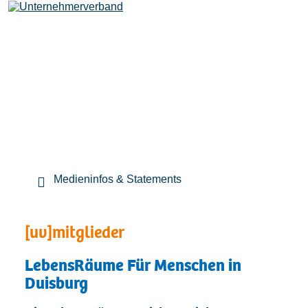
Leistungen
Mitglieder
[uv]campus | Seminare
Medieninfos & Statements
News & Termine
[uv]mitglieder
LebensRäume Für Menschen in
Verband
Duisburg