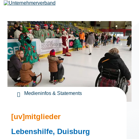
Leistungen
Mitglieder
[uv]campus | Seminare
Medieninfos & Statements
News & Termine
[uv]mitglieder
Verband
Lebenshilfe, Duisburg