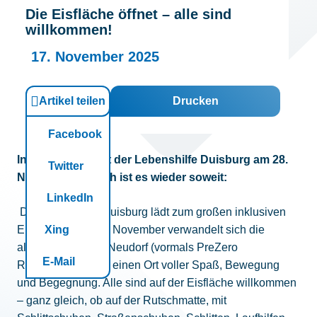
Die Eisfläche öffnet – alle sind
Kontakt
willkommen!
17. November 2025
Artikel teilen
Drucken
Facebook
Inklusives Eisfest der Lebenshilfe Duisburg am 28.
Twitter
November Endlich ist es wieder soweit:
LinkedIn
Die Lebenshilfe Duisburg lädt zum großen inklusiven
Eisfest ein! Am 28. November verwandelt sich die
Xing
alleato ARENA in Neudorf (vormals PreZero
E-Mail
Rheinlandhalle) in einen Ort voller Spaß, Bewegung
und Begegnung. Alle sind auf der Eisfläche willkommen
– ganz gleich, ob auf der Rutschmatte, mit