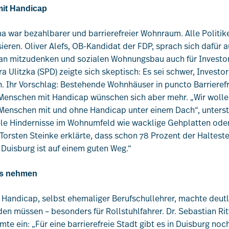
it Handicap
a war bezahlbarer und barrierefreier Wohnraum. Alle Politiker
eren. Oliver Alefs, OB-Kandidat der FDP, sprach sich dafür 
g an mitzudenken und sozialen Wohnungsbau auch für Investor
a Ulitzka (SPD) zeigte sich skeptisch: Es sei schwer, Investor
 Ihr Vorschlag: Bestehende Wohnhäuser in puncto Barrierefr
 Menschen mit Handicap wünschen sich aber mehr. „Wir wollen
nschen mit und ohne Handicap unter einem Dach“, unterstre
e Hindernisse im Wohnumfeld wie wacklige Gehplatten oder 
Torsten Steinke erklärte, dass schon 78 Prozent der Haltestel
, Duisburg ist auf einem guten Weg.“
us nehmen
andicap, selbst ehemaliger Berufschullehrer, machte deutl
den müssen – besonders für Rollstuhlfahrer. Dr. Sebastian Ri
e ein: „Für eine barrierefreie Stadt gibt es in Duisburg noch 