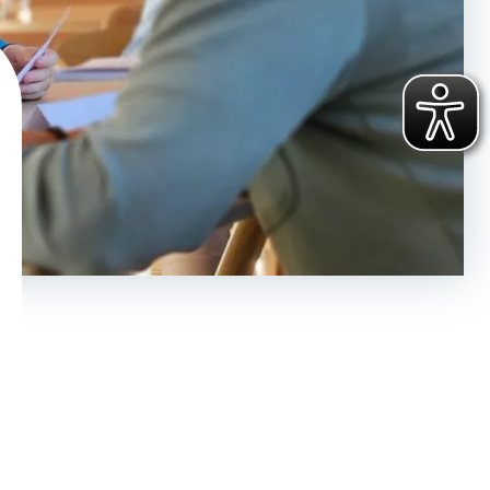
Haben Sie ihr Passwort vergessen?
Klicken Sie hier
, um ein neues zu
vergeben.
Sie haben noch keinen Account?
Hier können Sie sich registrieren
.