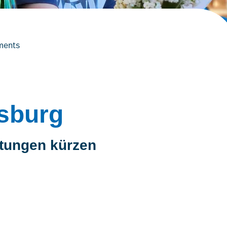
ments
isburg
istungen kürzen