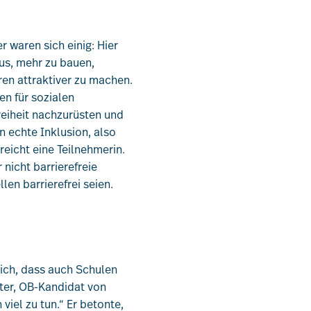
 waren sich einig: Hier
aus, mehr zu bauen,
en attraktiver zu machen.
en für sozialen
eiheit nachzurüsten und
Leistungen
 echte Inklusion, also
icht eine Teilnehmerin.
nicht barrierefreie
Mitglieder
len barrierefrei seien.
[uv]campus | Seminare
ich, dass auch Schulen
News & Termine
tter, OB-Kandidat von
viel zu tun.“ Er betonte,