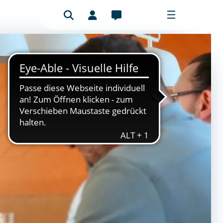
Benutzeranmeldung
Mitgliederbereich
Bitte füllen Sie das Formular aus, um
sich anzumelden.
E-Mail-Adresse
Passwort