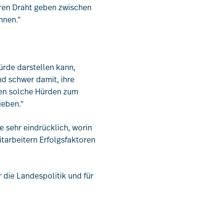
Verband
teren Draht geben zwischen
nnen.“
Kontakt
ürde darstellen kann,
nd schwer damit, ihre
ren solche Hürden zum
rieben.“
e sehr eindrücklich, worin
itarbeitern Erfolgsfaktoren
 die Landespolitik und für