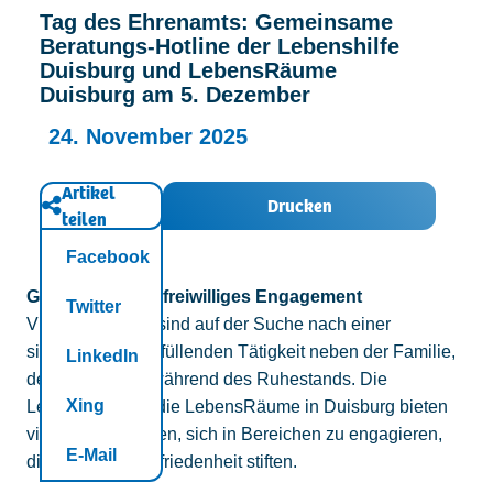
Tag des Ehrenamts: Gemeinsame
Kontakt
Beratungs-Hotline der Lebenshilfe
Duisburg und LebensRäume
Duisburg am 5. Dezember
24. November 2025
Artikel
Drucken
teilen
Facebook
Glücklich durch freiwilliges Engagement
Twitter
Viele Menschen sind auf der Suche nach einer
sinnvollen und erfüllenden Tätigkeit neben der Familie,
LinkedIn
dem Beruf oder während des Ruhestands. Die
Xing
Lebenshilfe und die LebensRäume in Duisburg bieten
viele Möglichkeiten, sich in Bereichen zu engagieren,
E-Mail
die Glück und Zufriedenheit stiften.