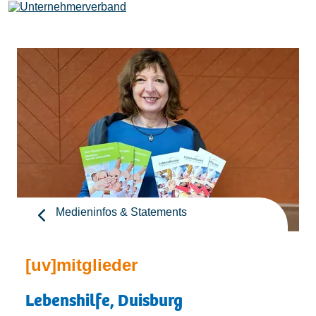
Leistungen
Mitglieder
[uv]campus | Seminare
Medieninfos & Statements
News & Termine
[uv]mitglieder
Verband
Lebenshilfe, Duisburg