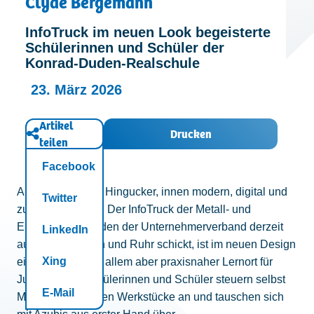
Clyde Bergemann
Kontakt
InfoTruck im neuen Look begeisterte
Schülerinnen und Schüler der
Konrad-Duden-Realschule
23. März 2026
Artikel
Drucken
teilen
Facebook
Außen ein echter Hingucker, innen modern, digital und
Twitter
zukunftsorientiert: Der InfoTruck der Metall- und
Elektroindustrie, den der Unternehmerverband derzeit
LinkedIn
auf Tour an Rhein und Ruhr schickt, ist im neuen Design
Xing
ein Blickfang, vor allem aber praxisnaher Lernort für
Jugendliche. Schülerinnen und Schüler steuern selbst
E-Mail
Maschinen, fertigen Werkstücke an und tauschen sich