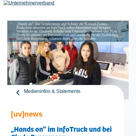
„Hands on“: Die Schülerinnen und Schüler der Konrad-Duden-
Realschule steuerten im InfoTruck selbst Maschinen und fertigten
Werkstücke an. Elisabeth Schulte vom Unternehmerverband und Maik
Leistungen
Drost, Mitarbeiter im Personalwesen und zuständig für die Ausbildung
bei Clyde Bergemann, schauten ihnen über die Schulter.
Mitglieder
[uv]campus | Seminare
Medieninfos & Statements
News & Termine
[uv]news
Verband
„Hands on“ im InfoTruck und bei