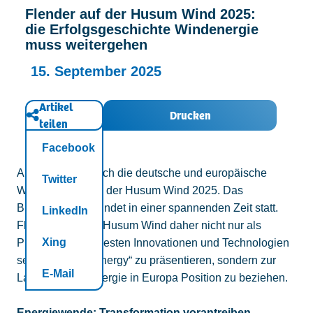
Flender auf der Husum Wind 2025:
Kontakt
die Erfolgsgeschichte Windenergie
muss weitergehen
15. September 2025
Artikel
Drucken
teilen
Facebook
Ab morgen trifft sich die deutsche und europäische
Twitter
Windindustrie bei der Husum Wind 2025. Das
Branchentreffen findet in einer spannenden Zeit statt.
LinkedIn
Flender nutzt die Husum Wind daher nicht nur als
Xing
Plattform, die neuesten Innovationen und Technologien
seiner Marke „Winergy“ zu präsentieren, sondern zur
E-Mail
Lage der Windenergie in Europa Position zu beziehen.
Energiewende: Transformation vorantreiben