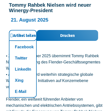
Tommy Rahbek Nielsen wird neuer
Kontakt
Winergy-President
21. August 2025
Artikel teilen
Drucken
Facebook
• Zum 1. September 2025 übernimmt Tommy Rahbek
Twitter
Nielsen die Leitung des Flender-Geschäftssegmentes
Wind.
LinkedIn
• Aarnout Kant wird weiterhin strategische globale
Xing
Windprojekte und Initiativen auf Konzernebene
vorantreiben.
E-Mail
Flender, ein weltweit führender Anbieter von
mechanischen und elektrischen Antriebssystemen, gibt