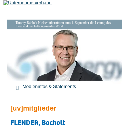
Tommy Rahbek Nielsen übernimmt zum 1. September die Leitung des
Flender-Geschäftssegmentes Wind.
Leistungen
Mitglieder
[uv]campus | Seminare
Medieninfos & Statements
News & Termine
[uv]mitglieder
Verband
FLENDER, Bocholt