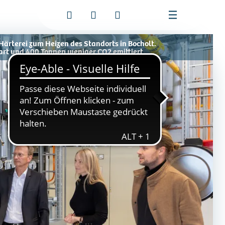
Härterei zum Heizen des Standorts in Bocholt.
art und 400 Tonnen weniger CO2 emittiert.
Benutzeranmeldung
Mitgliederbereich
Bitte füllen Sie das Formular aus, um
sich anzumelden.
E-Mail-Adresse
Passwort