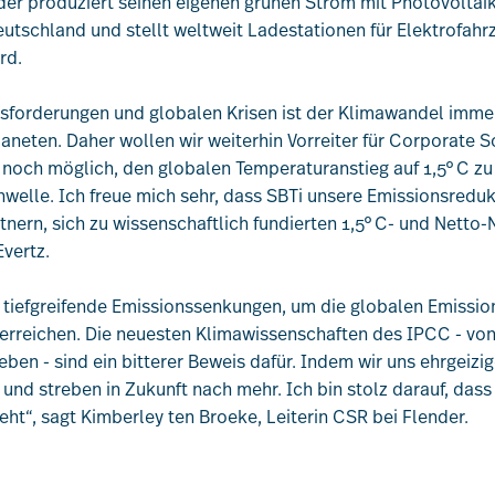
der produziert seinen eigenen grünen Strom mit Photovoltai
utschland und stellt weltweit Ladestationen für Elektrofahr
rd.
ausforderungen und globalen Krisen ist der Klimawandel imme
neten. Daher wollen wir weiterhin Vorreiter für Corporate So
t noch möglich, den globalen Temperaturanstieg auf 1,5°C zu
hwelle. Ich freue mich sehr, dass SBTi unsere Emissionsreduk
tnern, sich zu wissenschaftlich fundierten 1,5°C- und Netto-Nu
vertz.
 tiefgreifende Emissionssenkungen, um die globalen Emissio
 erreichen. Die neuesten Klimawissenschaften des IPCC - von
eben - sind ein bitterer Beweis dafür. Indem wir uns ehrgeizig
 und streben in Zukunft nach mehr. Ich bin stolz darauf, da
eht“, sagt Kimberley ten Broeke, Leiterin CSR bei Flender.