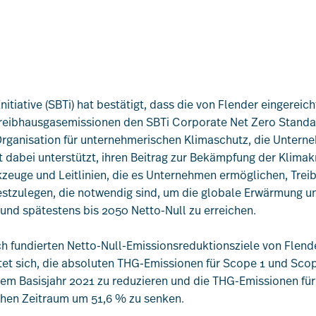
nitiative (SBTi) hat bestätigt, dass die von Flender eingerei
Treibhausgasemissionen den SBTi Corporate Net Zero Standar
 Organisation für unternehmerischen Klimaschutz, die Unter
t dabei unterstützt, ihren Beitrag zur Bekämpfung der Klimakri
zeuge und Leitlinien, die es Unternehmen ermöglichen, Trei
estzulegen, die notwendig sind, um die globale Erwärmung un
und spätestens bis 2050 Netto-Null zu erreichen.
ich fundierten Netto-Null-Emissionsreduktionsziele von Flen
htet sich, die absoluten THG-Emissionen für Scope 1 und Sco
m Basisjahr 2021 zu reduzieren und die THG-Emissionen für
chen Zeitraum um 51,6 % zu senken.