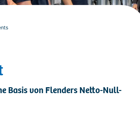
ents
t
he Basis von Flenders Netto-Null-