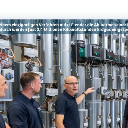
 einem einzigartigen Verfahren nutzt Flender die Abwärme seiner 
durch werden fast 2,4 Millionen Kilowattstunden Erdgas eingesp