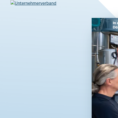
In
Da