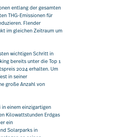
ionen entlang der gesamten
uten THG-Emissionen für
Leistungen
duzieren. Flender
ukt im gleichen Zeitraum um
Mitglieder
en wichtigen Schritt in
ng bereits unter die Top 1
[uv]campus | Seminare
tspreis 2024 erhalten. Um
est in seiner
News & Termine
ine große Anzahl von
Verband
in einem einzigartigen
onen Kilowattstunden Erdgas
er ein
Kontakt
nd Solarparks in