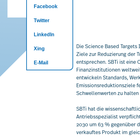
Facebook
Twitter
LinkedIn
Die Science Based Targets I
Xing
Ziele zur Reduzierung der 
entsprechen. SBTi ist eine
E-Mail
Finanzinstitutionen weltwei
entwickeln Standards, Werk
Emissionsreduktionsziele f
Schwellenwerten zu halten 
SBTi hat die wissenschaftl
Antriebsspezialist verpflic
2030 um 63 % gegenüber de
verkauftes Produkt im glei