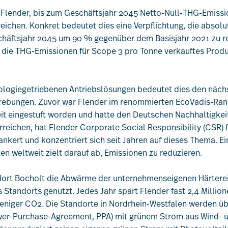
h Flender, bis zum Geschäftsjahr 2045 Netto-Null-THG-Emiss
eichen. Konkret bedeutet dies eine Verpflichtung, die absol
chäftsjahr 2045 um 90 % gegenüber dem Basisjahr 2021 zu re
, die THG-Emissionen für Scope 3 pro Tonne verkauftes Prod
ologiegetriebenen Antriebslösungen bedeutet dies den nächst
rebungen. Zuvor war Flender im renommierten EcoVadis-Ranki
t eingestuft worden und hatte den Deutschen Nachhaltigkei
rreichen, hat Flender Corporate Social Responsibility (CSR) f
nkert und konzentriert sich seit Jahren auf dieses Thema. E
en weltweit zielt darauf ab, Emissionen zu reduzieren.
ort Bocholt die Abwärme der unternehmenseigenen Härterei 
 Standorts genutzt. Jedes Jahr spart Flender fast 2,4 Milli
eniger CO2. Die Standorte in Nordrhein-Westfalen werden üb
r-Purchase-Agreement, PPA) mit grünem Strom aus Wind- u