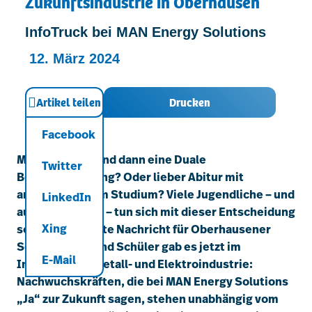
Zukunftsindustrie in Oberhausen
Kontakt
InfoTruck bei MAN Energy Solutions
12. März 2024
Artikel teilen
Drucken
Facebook
Mittlere Reife und dann eine Duale
Twitter
Berufsausbildung? Oder lieber Abitur mit
anschließendem Studium? Viele Jugendliche – und
LinkedIn
auch ihre Eltern – tun sich mit dieser Entscheidung
Xing
schwer. Eine gute Nachricht für Oberhausener
Schülerinnen und Schüler gab es jetzt im
E-Mail
InfoTruck der Metall- und Elektroindustrie:
Nachwuchskräften, die bei MAN Energy Solutions
„Ja“ zur Zukunft sagen, stehen unabhängig vom