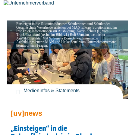
Einsteigen in die Zukunftsindustrie: Schülerinnen und Schüler der
Gesamtschule Weierheide erhielten bei MAN Energy Solutions und im
InfoTruck Informationen zur Ausbildung. Katrin Schulz (l.) vom
Leistungen
Truck-Team und (rechts im Bild, v.l.) Rolf Urmann, technicher
Ausbildungsleiter MAN, Verena Bönsch, kaufmännische
Ausbildungsleiterin MAN und Heike Zeitel vom Unternehmerverband
beantworteten Fragen.
Mitglieder
[uv]campus | Seminare
Medieninfos & Statements
News & Termine
[uv]news
Verband
„Einsteigen“ in die