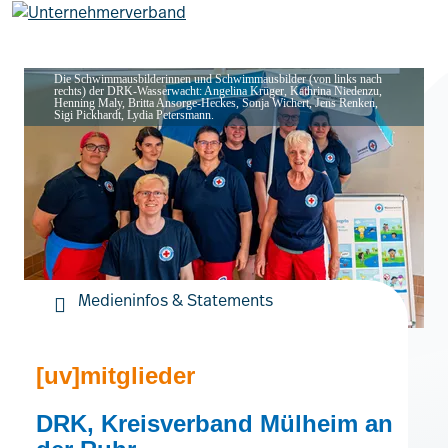
Die Schwimmausbilderinnen und Schwimmausbilder (von links nach
rechts) der DRK-Wasserwacht: Angelina Krüger, Kathrina Niedenzu,
Henning Maly, Britta Ansorge-Heckes, Sonja Wichert, Jens Renken,
Leistungen
Sigi Pickhardt, Lydia Petersmann.
Mitglieder
[uv]campus | Seminare
Medieninfos & Statements
News & Termine
[uv]mitglieder
Verband
DRK, Kreisverband Mülheim an