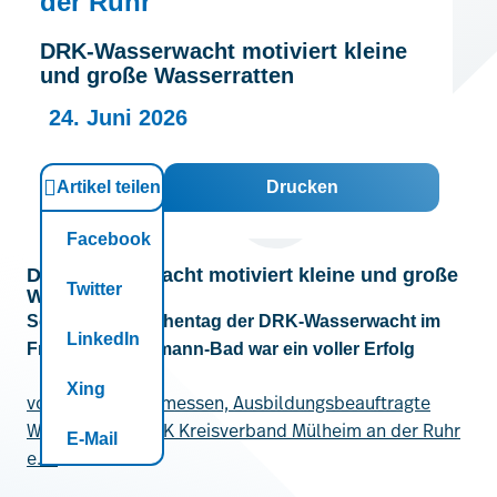
der Ruhr
Kontakt
DRK-Wasserwacht motiviert kleine
und große Wasserratten
24. Juni 2026
Artikel teilen
Drucken
Facebook
DRK-Wasserwacht motiviert kleine und große
Twitter
Wasserratten
Schwimmabzeichentag der DRK-Wasserwacht im
LinkedIn
Friedrich-Wennmann-Bad war ein voller Erfolg
Xing
von Ulrike Thommessen, Ausbildungsbeauftragte
Wasserwacht DRK Kreisverband Mülheim an der Ruhr
E-Mail
e.V.