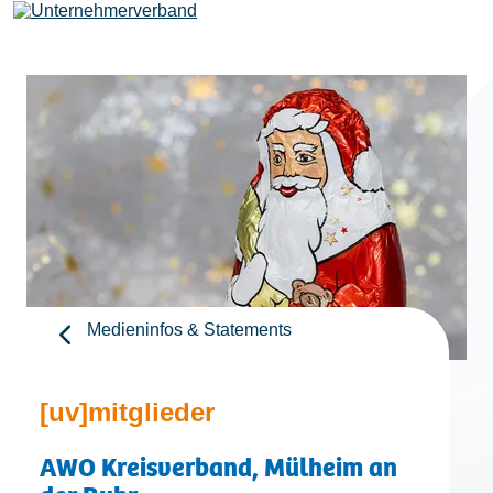
Leistungen
Mitglieder
[uv]campus | Seminare
Medieninfos & Statements
News & Termine
[uv]mitglieder
Verband
AWO Kreisverband, Mülheim an