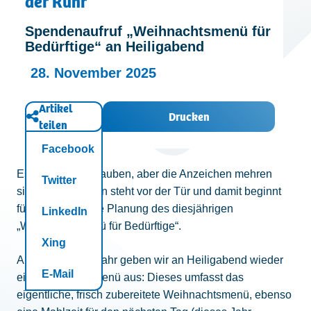
der Ruhr
Kontakt
Spendenaufruf „Weihnachtsmenü für
Bedürftige“ an Heiligabend
28. November 2025
Artikel
Drucken
teilen
Facebook
Es ist kaum zu glauben, aber die Anzeichen mehren
Twitter
sich: Weihnachten steht vor der Tür und damit beginnt
für uns wieder die Planung des diesjährigen
LinkedIn
„Weihnachtsmenü für Bedürftige“.
Xing
Auch in diesem Jahr geben wir an Heiligabend wieder
E-Mail
ein Weihnachtsmenü aus: Dieses umfasst das
eigentliche, frisch zubereitete Weihnachtsmenü, ebenso