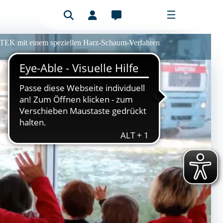
ETEK mit einem speziellen Harz-Schaum-Verfahren
Benutzeranmeldung
Mitgliederbereich
Bitte füllen Sie das Formular aus, um
sich anzumelden.
E-Mail-Adresse
Passwort