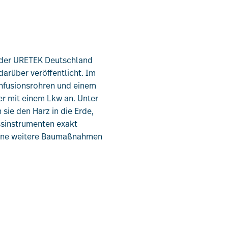
[uv]campus | Seminare
n der URETEK Deutschland
News & Termine
arüber veröffentlicht. Im
 Infusionsrohren und einem
Verband
r mit einem Lkw an. Unter
sie den Harz in die Erde,
essinstrumenten exakt
Kontakt
ohne weitere Baumaßnahmen