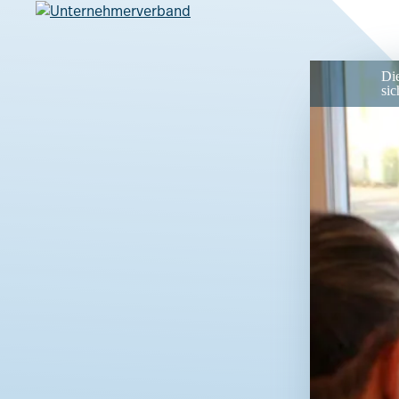
Di
sic