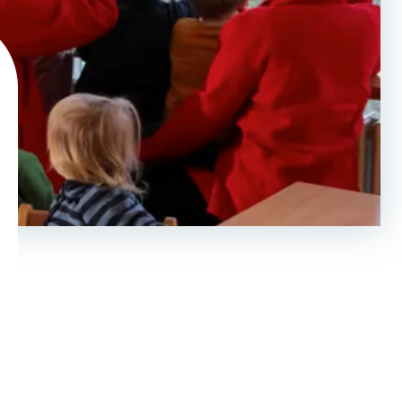
Haben Sie ihr Passwort vergessen?
Klicken Sie hier
, um ein neues zu
vergeben.
Sie haben noch keinen Account?
Hier können Sie sich registrieren
.
Leistungen
Mitglieder