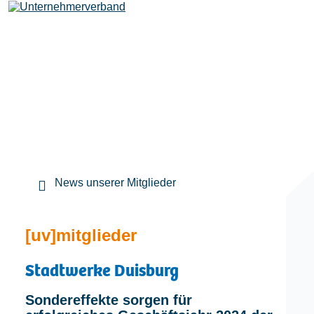
Leistungen
Mitglieder
[uv]campus | Seminare
News unserer Mitglieder
News & Termine
[uv]mitglieder
Stadtwerke Duisburg
Verband
Sondereffekte sorgen für