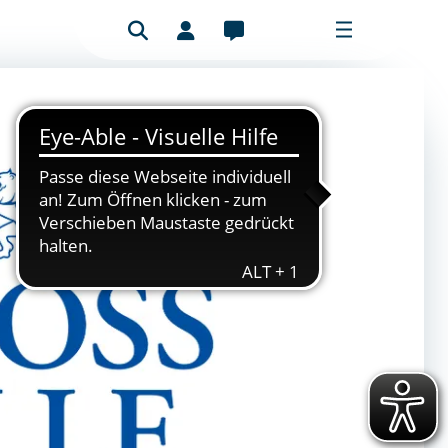
Benutzeranmeldung
Mitgliederbereich
Bitte füllen Sie das Formular aus, um
sich anzumelden.
E-Mail-Adresse
Passwort