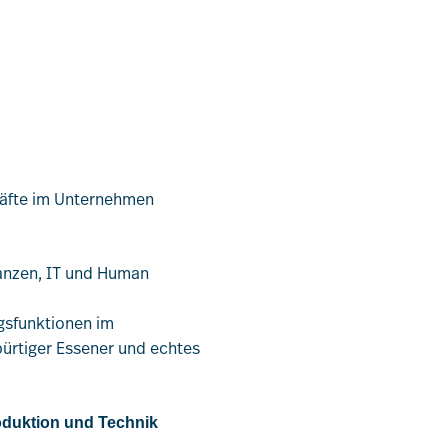
Leistungen
kräfte im Unternehmen
Mitglieder
nanzen, IT und Human
[uv]campus | Seminare
gsfunktionen im
ürtiger Essener und echtes
News & Termine
oduktion und Technik
Verband