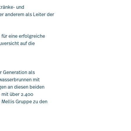
tränke- und
Kontakt
er anderem als Leiter der
für eine erfolgreiche
versicht auf die
er Generation als
lwasserbrunnen mit
gen an diesen beiden
e mit über 2.400
e Mellis Gruppe zu den