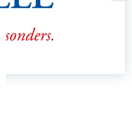
Haben Sie ihr Passwort vergessen?
Klicken Sie hier
, um ein neues zu
vergeben.
Sie haben noch keinen Account?
Hier können Sie sich registrieren
.