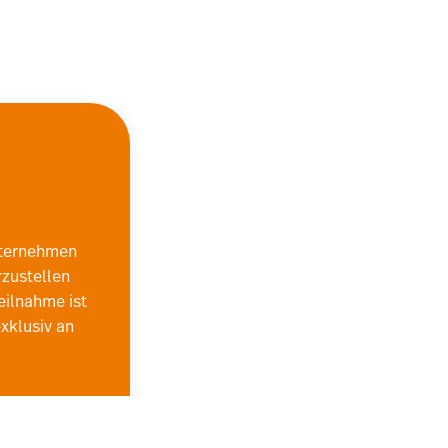
nternehmen
rzustellen
eilnahme ist
exklusiv an