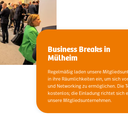
Business Breaks in
Mülheim
Regelmäßig laden unsere Mitgliedsu
in ihre Räumlichkeiten ein, um sich vo
und Networking zu ermöglichen. Die T
kostenlos; die Einladung richtet sich 
unsere Mitgliedsunternehmen.