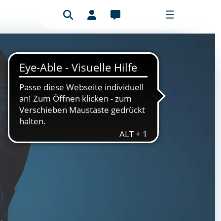
Benutzeranmeldung
Mitgliederbereich
Bitte füllen Sie das Formular aus, um
sich anzumelden.
E-Mail-Adresse
Passwort