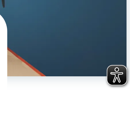
Haben Sie ihr Passwort vergessen?
Klicken Sie hier
, um ein neues zu
vergeben.
Sie haben noch keinen Account?
Hier können Sie sich registrieren
.