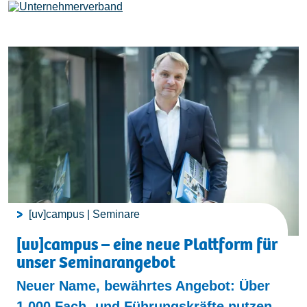
Leistungen
Mitglieder
[uv]campus | Seminare
[uv]campus | Seminare
News & Termine
[uv]campus – eine neue Plattform für
unser Seminarangebot
Verband
Neuer Name, bewährtes Angebot: Über
1.000 Fach- und Führungskräfte nutzen