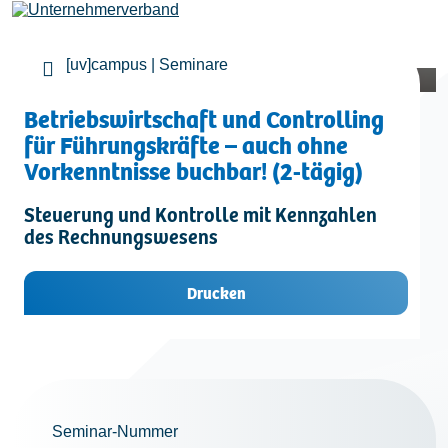
[uv]campus | Seminare
Leistungen
Betriebswirtschaft und Controlling
für Führungskräfte – auch ohne
Vorkenntnisse buchbar! (2-tägig)
Mitglieder
Steuerung und Kontrolle mit Kennzahlen
des Rechnungswesens
[uv]campus | Seminare
Drucken
News & Termine
Verband
Seminar-Nummer