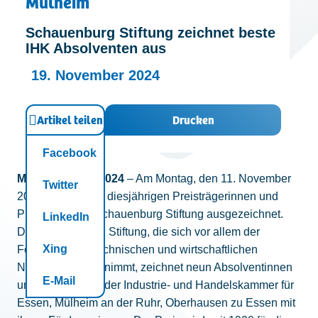
Mülheim
Kontakt
Schauenburg Stiftung zeichnet beste
IHK Absolventen aus
19. November 2024
Artikel teilen
Drucken
Facebook
Mülheim, 12.11.2024
– Am Montag, den 11. November
Twitter
2024, wurden die diesjährigen Preisträgerinnen und
Preisträger der Schauenburg Stiftung ausgezeichnet.
LinkedIn
Die Schauenburg Stiftung, die sich vor allem der
Xing
Förderung des technischen und wirtschaftlichen
Nachwuchses annimmt, zeichnet neun Absolventinnen
E-Mail
und Absolventen der Industrie- und Handelskammer für
Essen, Mülheim an der Ruhr, Oberhausen zu Essen mit