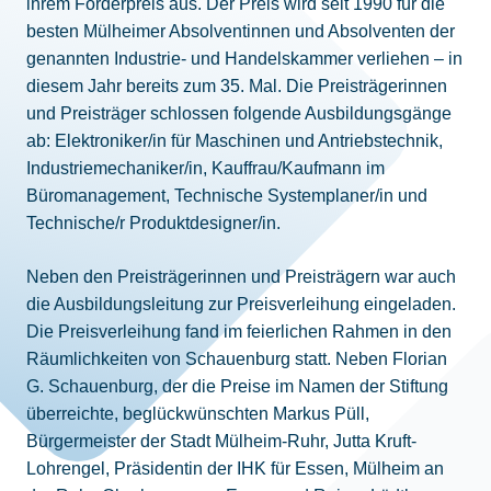
ihrem Förderpreis aus. Der Preis wird seit 1990 für die
besten Mülheimer Absolventinnen und Absolventen der
genannten Industrie- und Handelskammer verliehen – in
diesem Jahr bereits zum 35. Mal. Die Preisträgerinnen
und Preisträger schlossen folgende Ausbildungsgänge
ab: Elektroniker/in für Maschinen und Antriebstechnik,
Industriemechaniker/in, Kauffrau/Kaufmann im
Büromanagement, Technische Systemplaner/in und
Technische/r Produktdesigner/in.
Neben den Preisträgerinnen und Preisträgern war auch
die Ausbildungsleitung zur Preisverleihung eingeladen.
Die Preisverleihung fand im feierlichen Rahmen in den
Räumlichkeiten von Schauenburg statt. Neben Florian
G. Schauenburg, der die Preise im Namen der Stiftung
überreichte, beglückwünschten Markus Püll,
Bürgermeister der Stadt Mülheim-Ruhr, Jutta Kruft-
Lohrengel, Präsidentin der IHK für Essen, Mülheim an