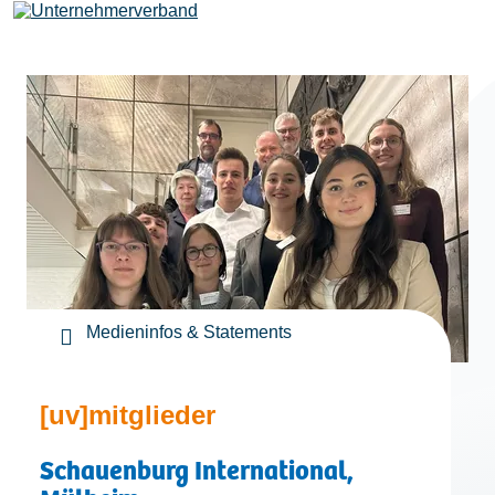
Leistungen
Mitglieder
[uv]campus | Seminare
Medieninfos & Statements
News & Termine
[uv]mitglieder
Verband
Schauenburg International,