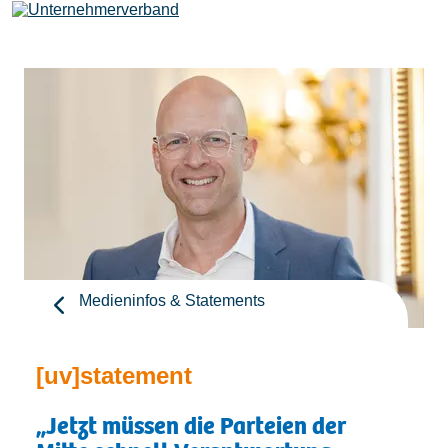
Leistungen
Mitglieder
[uv]campus | Seminare
Medieninfos & Statements
News & Termine
[uv]statement
Verband
„Jetzt müssen die Parteien der