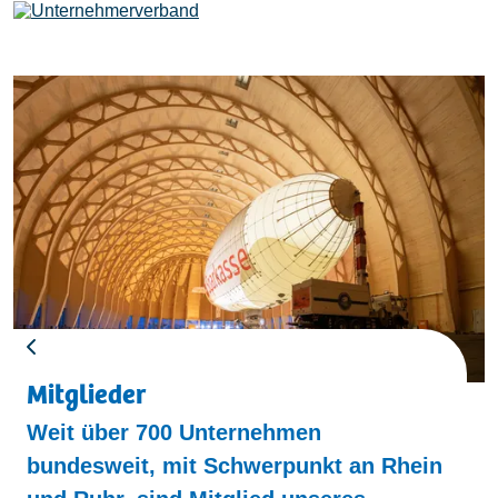
Leistungen
Mitglieder
[uv]campus | Seminare
News & Termine
Mitglieder
Weit über 700 Unternehmen
Verband
bundesweit, mit Schwerpunkt an Rhein