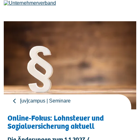
Leistungen
Mitglieder
[uv]campus | Seminare
[uv]campus | Seminare
News & Termine
Online-Fokus: Lohnsteuer und
Sozialversicherung aktuell
Verband
Die Änderungen zum 1.1.2027 /